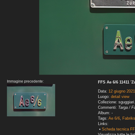
Immagine precedente:
FFS Ae 6/6 11411 'Z
Data:
12 giugno 2021
Luogo:
detail view
Collezione: sguggiari
Commenti:
Targa / F
Album: -
Tags:
Ae 6/6
,
Fabriks
Links:
•
Scheda tecnica FF
Visualizza tutte le fot