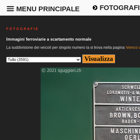
FOTOGRAFI
MENU PRINCIPALE
F O T O G R A F I E
Immagini ferroviarie a scartamento normale
La suddivisione dei veicoli per singolo numero la si trova nella pagina
'elenco v