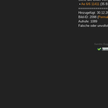
•
Ae 6/6 11411
(35 Bi
===============
Hinzugefügt: 30.12.2
Bild-ID: 2098 (
Permal
Aufrufe: 1089
Falsche oder unvoll
Sandro Gug