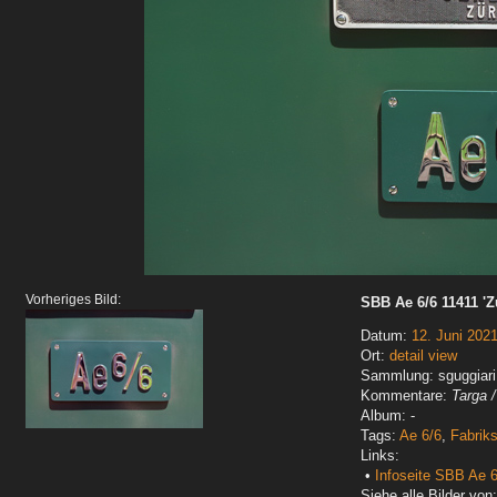
Vorheriges Bild:
SBB Ae 6/6 11411 'Z
Datum:
12. Juni 202
Ort:
detail view
Sammlung: sguggiari
Kommentare:
Targa 
Album: -
Tags:
Ae 6/6
,
Fabriks
Links:
•
Infoseite SBB Ae 6
Siehe alle Bilder von: