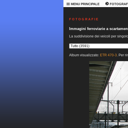
MENU PRINCIPALE
FOTOGRAF
F O T O G R A F I E
Immagini ferroviarie a scartame
La suddivisione dei veicoli per singol
Album visualizzato:
ETR 470-3
. Per r