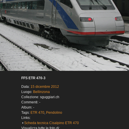
FFS ETR 470-3
Data:
15 dicembre 2012
Luogo:
Bellinzona
Collezione: sguggiari.ch
Commenti: -
Album: -
Tags:
ETR 470
,
Pendolino
Links:
•
Scheda tecnica Cisalpino ETR 470
Visualizza tutte le foto di: