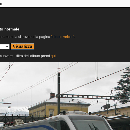
IE
nto normale
o numero la si trova nella pagina
'elenco veicoli'
.
imuovere il filtro dell'album premi
qui
.