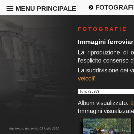
FOTOGRAFI
MENU PRINCIPALE
F O T O G R A F I E
Immagini ferrovia
La riproduzione di 
l'esplicito consenso d
La suddivisione dei v
veicoli'
.
Album visualizzato:
2
Immagini visualizzate
Aggiornato domenica 05 luglio 2026