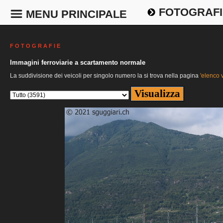
FOTOGRAFI
MENU PRINCIPALE
F O T O G R A F I E
Immagini ferroviarie a scartamento normale
La suddivisione dei veicoli per singolo numero la si trova nella pagina
'elenco v