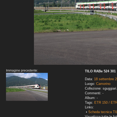
Immagine precedente:
TILO RABe 524 301
Data:
18 settembre 
Luogo:
Camorino
Collezione: sguggiari
Commenti: -
Album: -
Tags:
ETR 150 / ET
Links:
•
Scheda tecnica TI
Visualizza tutte le fot