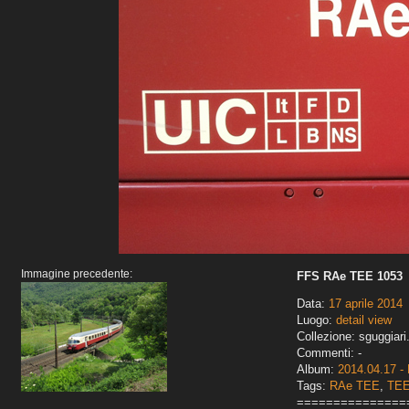
Immagine precedente:
FFS RAe TEE 1053
Data:
17 aprile 2014
Luogo:
detail view
Collezione: sguggiari
Commenti: -
Album:
2014.04.17 -
Tags:
RAe TEE
,
TE
===============