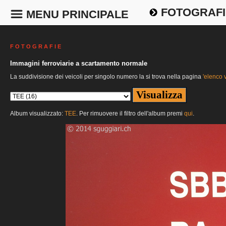
FOTOGRAFI
MENU PRINCIPALE
F O T O G R A F I E
Immagini ferroviarie a scartamento normale
La suddivisione dei veicoli per singolo numero la si trova nella pagina
'elenco v
Album visualizzato:
TEE
. Per rimuovere il filtro dell'album premi
qui
.