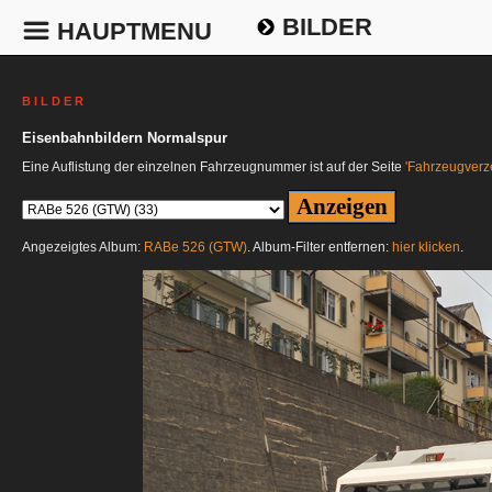
BILDER
HAUPTMENU
B I L D E R
Eisenbahnbildern Normalspur
Eine Auflistung der einzelnen Fahrzeugnummer ist auf der Seite
'Fahrzeugverze
Angezeigtes Album:
RABe 526 (GTW)
. Album-Filter entfernen:
hier klicken
.