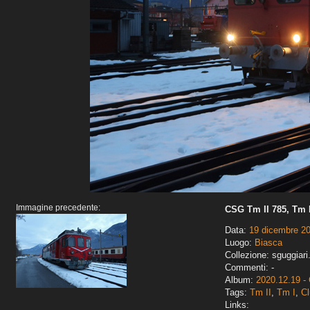
Immagine precedente:
CSG Tm II 785, Tm I
Data:
19 dicembre 2
Luogo:
Biasca
Collezione: sguggiari
Commenti: -
Album:
2020.12.19 -
Tags:
Tm II
,
Tm I
,
Cl
Links: