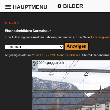
BILDER
HAUPTMENU
B I L D E R
Eisenbahnbildern Normalspur
Eine Auflistung der einzelnen Fahrzeugnummer ist auf der Seite
'Fahrzeugverze
Angezeigtes Album:
2020.12.19 - CSG Mendrisio-Biasca
. Album-Filter entfern