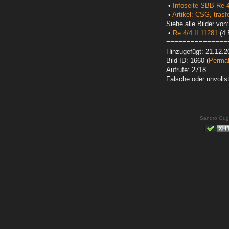
•
Infoseite SBB Re 4
•
Artikel: CSG, tras
Siehe alle Bilder von:
•
Re 4/4 II 11281
(4 
===============
Hinzugefügt: 21.12.2
Bild-ID: 1660 (
Permal
Aufrufe: 2718
Falsche oder unvoll
Sandro Gug