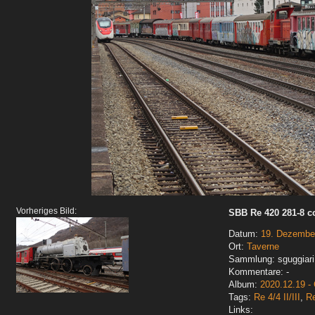
Vorheriges Bild:
SBB Re 420 281-8 c
Datum:
19. Dezembe
Ort:
Taverne
Sammlung: sguggiari
Kommentare: -
Album:
2020.12.19 -
Tags:
Re 4/4 II/III
,
R
Links: