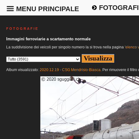
FOTOGRAFI
MENU PRINCIPALE
F O T O G R A F I E
Immagini ferroviarie a scartamento normale
La suddivisione dei veicoli per singolo numero la si trova nella pagina
'elenco v
Album visualizzato:
2020.12.19 - CSG Mendrisio-Biasca
. Per rimuovere il filtr