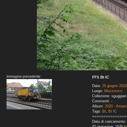
Immagine precedente:
FFS Bt IC
Data:
25 giugno 2020
Luogo:
Mezzovico
Collezione: sguggiari
Commenti: -
Album:
2020 - Amarco
Tags:
Bt
,
Bt IC
===============
Data di caricamento:
ID immagine: 1546 (