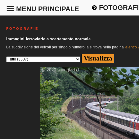
FOTOGRAFI
MENU PRINCIPALE
F O T O G R A F I E
Immagini ferroviarie a scartamento normale
La suddivisione dei veicoli per singolo numero la si trova nella pagina
'elenco v