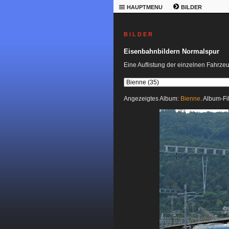
HAUPTMENU
BILDER
B I L D E R
Eisenbahnbildern Normalspur
Eine Auflistung der einzelnen Fahrze
Angezeigtes Album:
Bienne
. Album-Fi