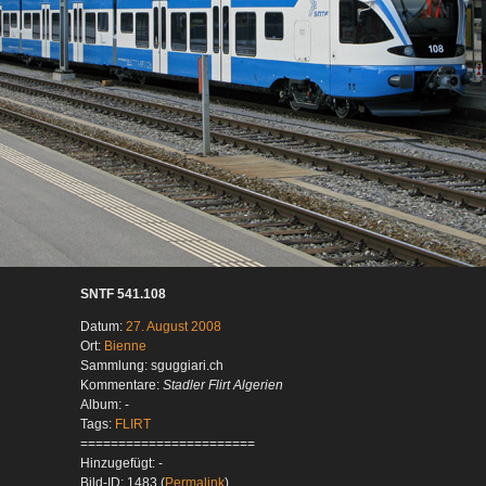
SNTF 541.108
Datum:
27. August 2008
Ort:
Bienne
Sammlung: sguggiari.ch
Kommentare:
Stadler Flirt Algerien
Album: -
Tags:
FLIRT
=======================
Hinzugefügt: -
Bild-ID: 1483 (
Permalink
)