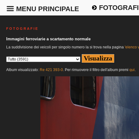
FOTOGRAFI
MENU PRINCIPALE
F O T O G R A F I E
Immagini ferroviarie a scartamento normale
La suddivisione dei veicoli per singolo numero la si trova nella pagina
'elenco v
Album visualizzato:
Re 421 393-0
. Per rimuovere il filtro dell'album premi
qui
.