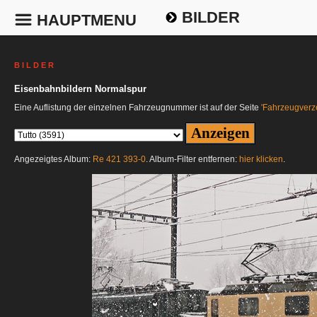
BILDER
HAUPTMENU
B I L D E R
Eisenbahnbildern Normalspur
Eine Auflistung der einzelnen Fahrzeugnummer ist auf der Seite
'Fahrzeugverze
Angezeigtes Album:
Re 421 393-0
. Album-Filter entfernen:
hier klicken
.