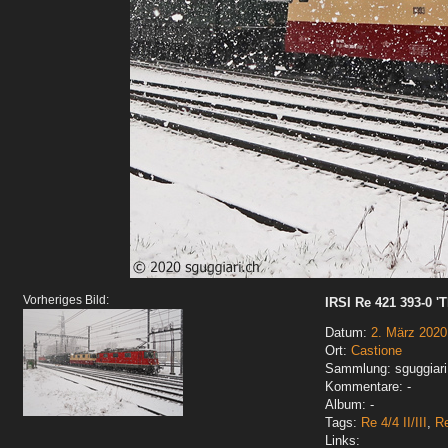
Vorheriges Bild:
IRSI Re 421 393-0 '
Datum:
2. März 2020
Ort:
Castione
Sammlung: sguggiari
Kommentare: -
Album: -
Tags:
Re 4/4 II/III
,
R
Links: