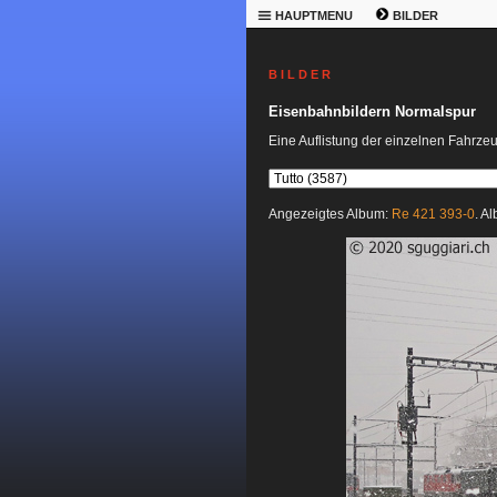
HAUPTMENU
BILDER
B I L D E R
Eisenbahnbildern Normalspur
Eine Auflistung der einzelnen Fahrze
Angezeigtes Album:
Re 421 393-0
. A