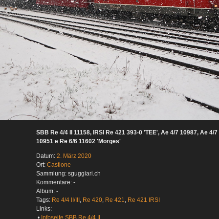
SBB Re 4/4 II 11158, IRSI Re 421 393-0 'TEE', Ae 4/7 10987, Ae 4/7
10951 e Re 6/6 11602 'Morges'
Datum:
2. März 2020
Ort:
Castione
Sammlung: sguggiari.ch
Kommentare: -
Album: -
Tags:
Re 4/4 II/III
,
Re 420
,
Re 421
,
Re 421 IRSI
Links:
•
Infoseite SBB Re 4/4 II