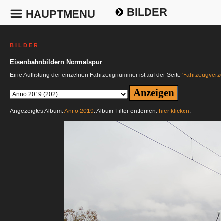
BILDER
HAUPTMENU
B I L D E R
Eisenbahnbildern Normalspur
Eine Auflistung der einzelnen Fahrzeugnummer ist auf der Seite
'Fahrzeugverze
Angezeigtes Album:
Anno 2019
. Album-Filter entfernen:
hier klicken
.