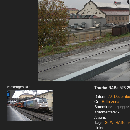
Vorheriges Bild:
Thurbo RABe 526 2
Datum:
20. Dezembe
Ort:
Bellinzona
Sammlung: sguggiari
Kommentare: -
Album: -
Tags:
GTW
,
RABe 5
Links: