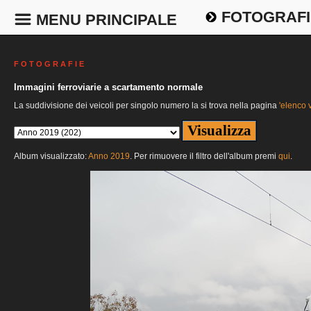
FOTOGRAFI
MENU PRINCIPALE
F O T O G R A F I E
Immagini ferroviarie a scartamento normale
La suddivisione dei veicoli per singolo numero la si trova nella pagina
'elenco v
Album visualizzato:
Anno 2019
. Per rimuovere il filtro dell'album premi
qui
.