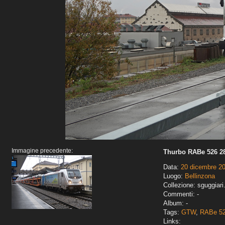
Immagine precedente:
Thurbo RABe 526 2
Data:
20 dicembre 2
Luogo:
Bellinzona
Collezione: sguggiari
Commenti: -
Album: -
Tags:
GTW
,
RABe 5
Links: