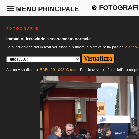
FOTOGRAFI
MENU PRINCIPALE
F O T O G R A F I E
Immagini ferroviarie a scartamento normale
La suddivisione dei veicoli per singolo numero la si trova nella pagina
'elenco v
Album visualizzato:
RABe 501 008 'Ceneri'
. Per rimuovere il filtro dell'album p