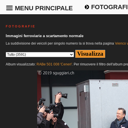
FOTOGRAFI
MENU PRINCIPALE
F O T O G R A F I E
Immagini ferroviarie a scartamento normale
La suddivisione dei veicoli per singolo numero la si trova nella pagina
'elenco v
Album visualizzato:
RABe 501 008 'Ceneri'
. Per rimuovere il filtro dell'album p