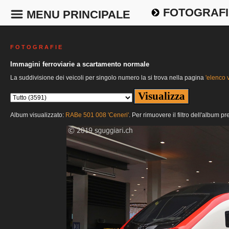
FOTOGRAFI
MENU PRINCIPALE
F O T O G R A F I E
Immagini ferroviarie a scartamento normale
La suddivisione dei veicoli per singolo numero la si trova nella pagina
'elenco v
Album visualizzato:
RABe 501 008 'Ceneri'
. Per rimuovere il filtro dell'album p