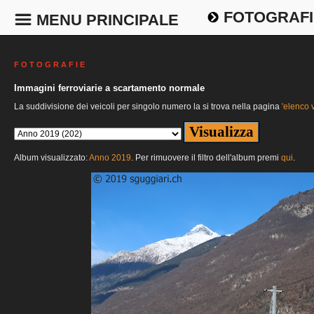
FOTOGRAFI
MENU PRINCIPALE
F O T O G R A F I E
Immagini ferroviarie a scartamento normale
La suddivisione dei veicoli per singolo numero la si trova nella pagina
'elenco v
Album visualizzato:
Anno 2019
. Per rimuovere il filtro dell'album premi
qui
.