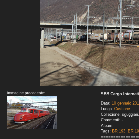
Immagine precedente:
SBB Cargo Internati
Data:
10 gennaio 20
Luogo:
Castione
Collezione: sguggiari
Commenti: -
Album: -
Tags:
BR 193
,
BR 1
===============