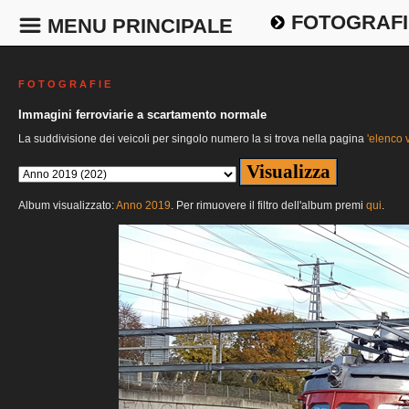
FOTOGRAFI
MENU PRINCIPALE
F O T O G R A F I E
Immagini ferroviarie a scartamento normale
La suddivisione dei veicoli per singolo numero la si trova nella pagina
'elenco v
Album visualizzato:
Anno 2019
. Per rimuovere il filtro dell'album premi
qui
.