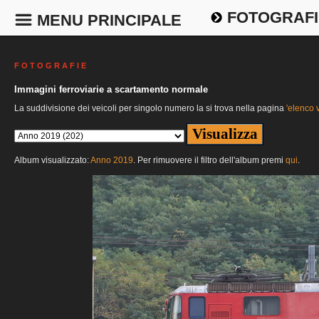
FOTOGRAFI
MENU PRINCIPALE
F O T O G R A F I E
Immagini ferroviarie a scartamento normale
La suddivisione dei veicoli per singolo numero la si trova nella pagina
'elenco v
Album visualizzato:
Anno 2019
. Per rimuovere il filtro dell'album premi
qui
.