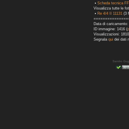
•
Scheda tecnica FF
Visualizza tutte le fot
•
Re 4/4 II 11131
(3 f
===============
Data di caricamento: 
ID immagine: 1416 (
Visualizzazioni: 1810
Segnala
qui
dei dati 
Sandro Gug