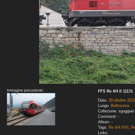
Immagine precedente:
FFS Re 4/4 II 11131
Data:
30 ottobre 201
Luogo:
Bellinzona
Collezione: sguggiari
Commenti: -
Album: -
Tags:
Re 4/4 II/III
,
R
Links: