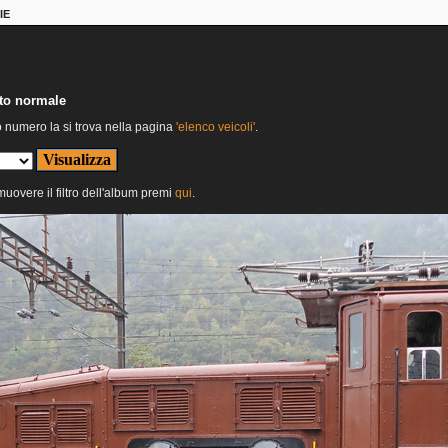
IE
nto normale
o numero la si trova nella pagina
'elenco veicoli'
.
imuovere il filtro dell'album premi
qui
.