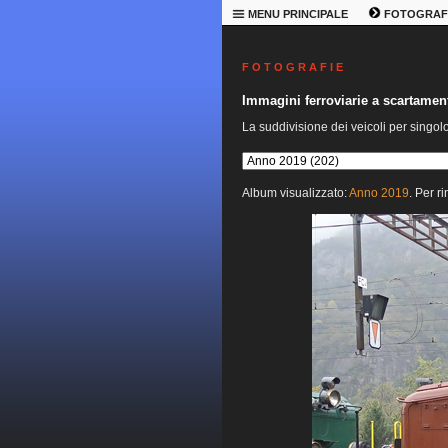
MENU PRINCIPALE
FOTOGRAF
F O T O G R A F I E
Immagini ferroviarie a scartame
La suddivisione dei veicoli per singol
Album visualizzato:
Anno 2019
. Per r