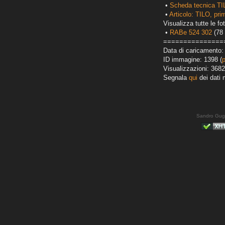
•
Scheda tecnica TI
•
Articolo: TILO, prim
Visualizza tutte le fot
•
RABe 524 302
(78 
===============
Data di caricamento: 
ID immagine: 1398 (
Visualizzazioni: 3682
Segnala
qui
dei dati 
Sandro Gug