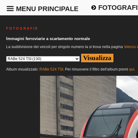
FOTOGRAFI
MENU PRINCIPALE
F O T O G R A F I E
Immagini ferroviarie a scartamento normale
La suddivisione dei veicoli per singolo numero la si trova nella pagina
'elenco v
Album visualizzato:
RABe 524 TSI
. Per rimuovere il filtro dell'album premi
qui
.