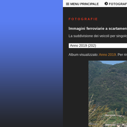
MENU PRINCIPALE
FOTOGRAF
F O T O G R A F I E
Immagini ferroviarie a scartame
La suddivisione dei veicoli per singol
Album visualizzato:
Anno 2019
. Per r