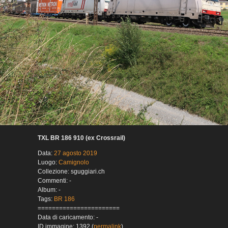
TXL BR 186 910 (ex Crossrail)
Data:
27 agosto 2019
Luogo:
Camignolo
Collezione: sguggiari.ch
Commenti: -
Album: -
Tags:
BR 186
=======================
Data di caricamento: -
ID immagine: 1392 (
permalink
)