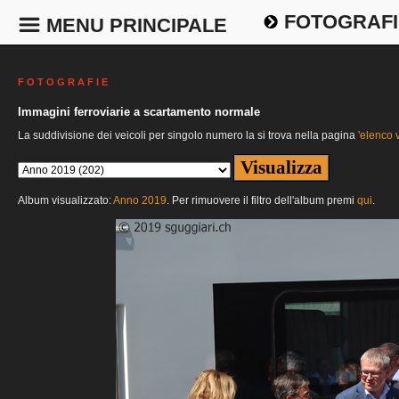
FOTOGRAFI
MENU PRINCIPALE
F O T O G R A F I E
Immagini ferroviarie a scartamento normale
La suddivisione dei veicoli per singolo numero la si trova nella pagina
'elenco v
Album visualizzato:
Anno 2019
. Per rimuovere il filtro dell'album premi
qui
.