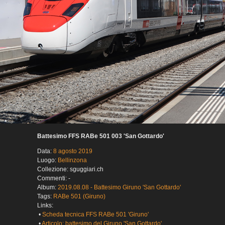
Battesimo FFS RABe 501 003 'San Gottardo'
Data:
8 agosto 2019
Luogo:
Bellinzona
Collezione: sguggiari.ch
Commenti: -
Album:
2019.08.08 - Battesimo Giruno 'San Gottardo'
Tags:
RABe 501 (Giruno)
Links:
•
Scheda tecnica FFS RABe 501 'Giruno'
•
Articolo: battesimo del Giruno 'San Gottardo'