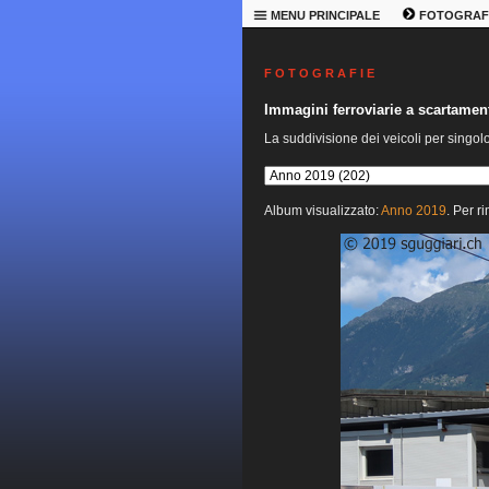
MENU PRINCIPALE
FOTOGRAF
F O T O G R A F I E
Immagini ferroviarie a scartame
La suddivisione dei veicoli per singol
Album visualizzato:
Anno 2019
. Per r