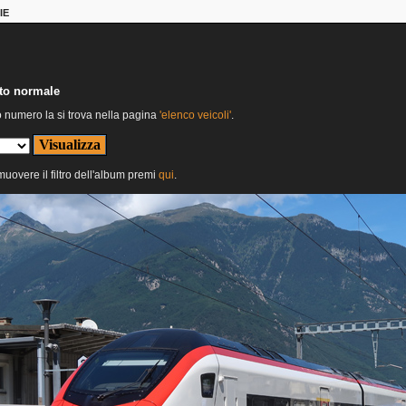
IE
nto normale
o numero la si trova nella pagina
'elenco veicoli'
.
imuovere il filtro dell'album premi
qui
.