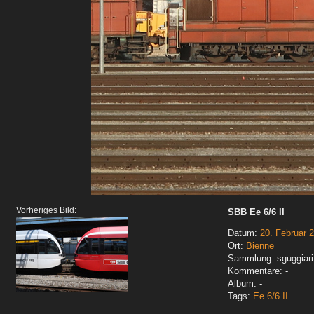
Vorheriges Bild:
SBB Ee 6/6 II
Datum:
20. Februar 
Ort:
Bienne
Sammlung: sguggiari
Kommentare: -
Album: -
Tags:
Ee 6/6 II
===============