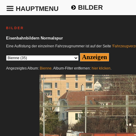
BILDER
HAUPTMENU
B I L D E R
Eisenbahnbildern Normalspur
Eine Auflistung der einzelnen Fahrzeugnummer ist auf der Seite
'Fahrzeugverze
Angezeigtes Album:
Bienne
. Album-Filter entfernen:
hier klicken
.