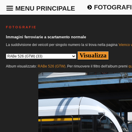
FOTOGRAFI
MENU PRINCIPALE
F O T O G R A F I E
Immagini ferroviarie a scartamento normale
La suddivisione dei veicoli per singolo numero la si trova nella pagina
'elenco v
Album visualizzato:
RABe 526 (GTW)
. Per rimuovere il filtro dell'album premi
qu