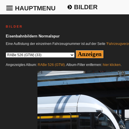
BILDER
HAUPTMENU
B I L D E R
Eisenbahnbildern Normalspur
Eine Auflistung der einzelnen Fahrzeugnummer ist auf der Seite
'Fahrzeugverze
Angezeigtes Album:
RABe 526 (GTW)
. Album-Filter entfernen:
hier klicken
.