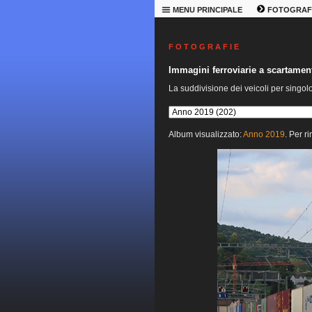
MENU PRINCIPALE
FOTOGRAF
F O T O G R A F I E
Immagini ferroviarie a scartame
La suddivisione dei veicoli per singol
Album visualizzato:
Anno 2019
. Per r