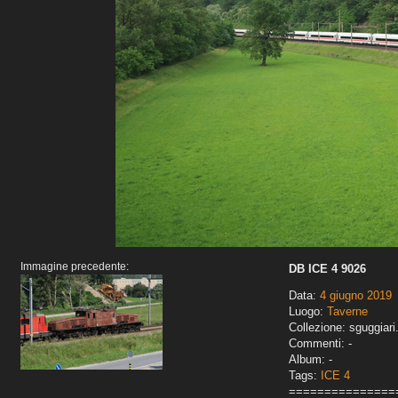
Immagine precedente:
DB ICE 4 9026
Data:
4 giugno 2019
Luogo:
Taverne
Collezione: sguggiari
Commenti: -
Album: -
Tags:
ICE 4
===============