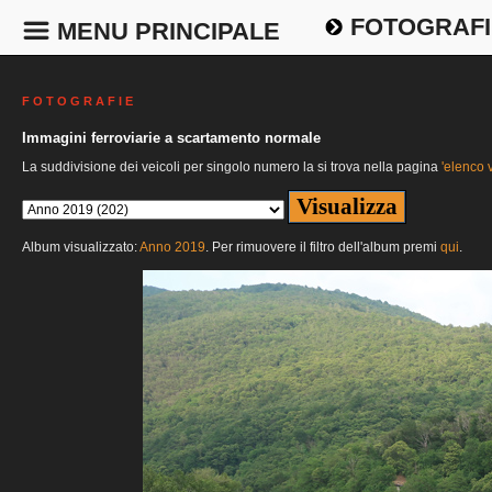
FOTOGRAFI
MENU PRINCIPALE
F O T O G R A F I E
Immagini ferroviarie a scartamento normale
La suddivisione dei veicoli per singolo numero la si trova nella pagina
'elenco v
Album visualizzato:
Anno 2019
. Per rimuovere il filtro dell'album premi
qui
.