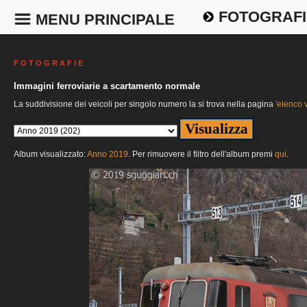
FOTOGRAFI
MENU PRINCIPALE
F O T O G R A F I E
Immagini ferroviarie a scartamento normale
La suddivisione dei veicoli per singolo numero la si trova nella pagina
'elenco v
Album visualizzato:
Anno 2019
. Per rimuovere il filtro dell'album premi
qui
.