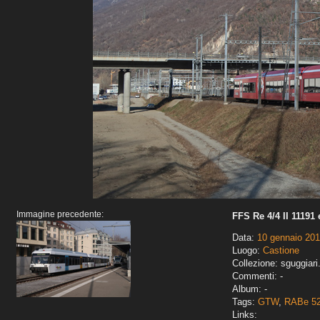
Immagine precedente:
FFS Re 4/4 II 11191
Data:
10 gennaio 20
Luogo:
Castione
Collezione: sguggiari
Commenti: -
Album: -
Tags:
GTW
,
RABe 5
Links: