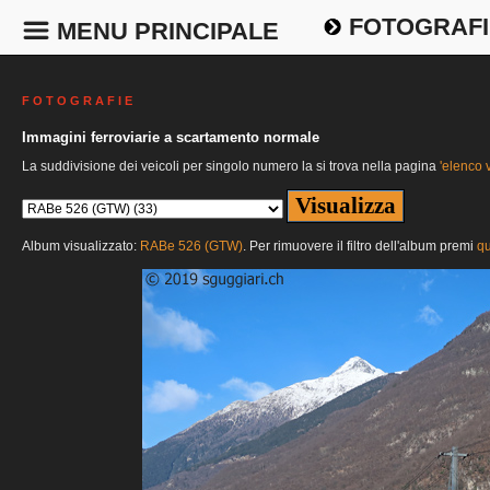
FOTOGRAFI
MENU PRINCIPALE
F O T O G R A F I E
Immagini ferroviarie a scartamento normale
La suddivisione dei veicoli per singolo numero la si trova nella pagina
'elenco v
Album visualizzato:
RABe 526 (GTW)
. Per rimuovere il filtro dell'album premi
qu