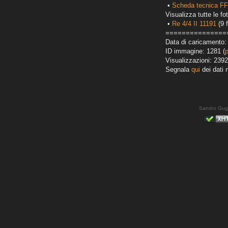
•
Scheda tecnica FF
Visualizza tutte le fot
•
Re 4/4 II 11191
(9 f
===============
Data di caricamento: 
ID immagine: 1281 (
Visualizzazioni: 2392
Segnala
qui
dei dati 
Sandro Gug