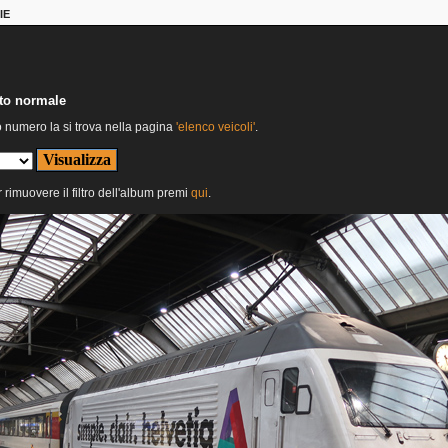
IE
nto normale
o numero la si trova nella pagina
'elenco veicoli'
.
r rimuovere il filtro dell'album premi
qui
.