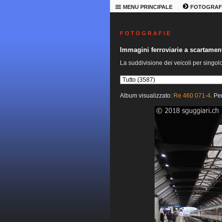
MENU PRINCIPALE
FOTOGRAF
F O T O G R A F I E
Immagini ferroviarie a scartame
La suddivisione dei veicoli per singol
Album visualizzato:
Re 460 071-4
. Pe