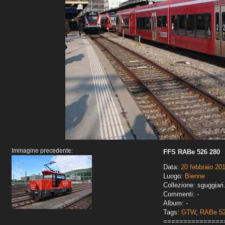
Immagine precedente:
FFS RABe 526 280
Data:
20 febbraio 20
Luogo:
Bienne
Collezione: sguggiari
Commenti: -
Album: -
Tags:
GTW
,
RABe 5
===============