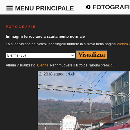
FOTOGRAFI
MENU PRINCIPALE
F O T O G R A F I E
Immagini ferroviarie a scartamento normale
La suddivisione dei veicoli per singolo numero la si trova nella pagina
'elenco v
Album visualizzato:
Bienne
. Per rimuovere il filtro dell'album premi
qui
.