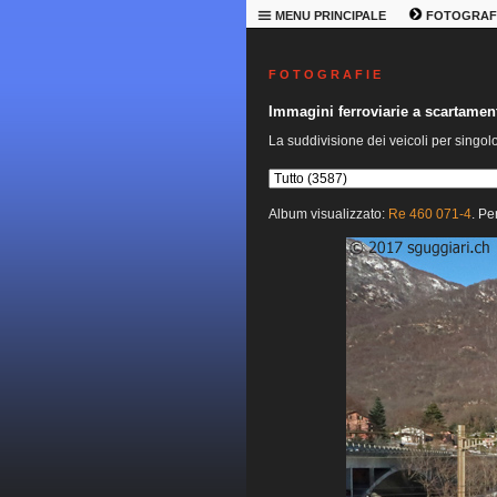
MENU PRINCIPALE
FOTOGRAF
F O T O G R A F I E
Immagini ferroviarie a scartame
La suddivisione dei veicoli per singol
Album visualizzato:
Re 460 071-4
. Pe