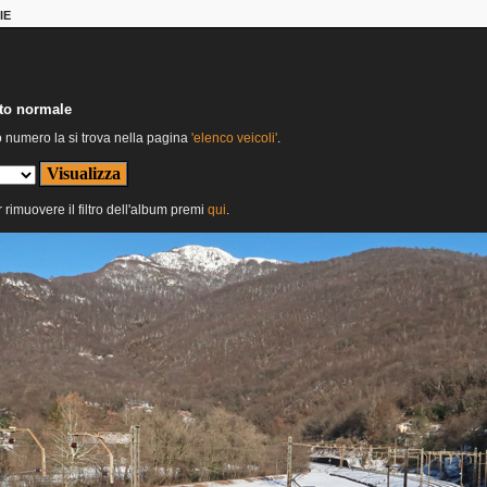
IE
nto normale
o numero la si trova nella pagina
'elenco veicoli'
.
r rimuovere il filtro dell'album premi
qui
.