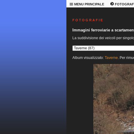
MENU PRINCIPALE
FOTOGRAF
F O T O G R A F I E
Immagini ferroviarie a scartame
La suddivisione dei veicoli per singol
Album visualizzato:
Taverne
. Per rimu