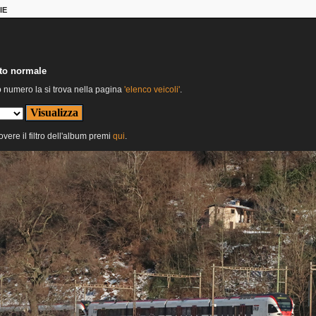
IE
nto normale
o numero la si trova nella pagina
'elenco veicoli'
.
overe il filtro dell'album premi
qui
.