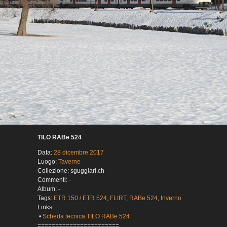
TILO RABe 524
Data:
28 dicembre 2017
Luogo:
Taverne
Collezione: sguggiari.ch
Commenti: -
Album: -
Tags:
ETR 150 / ETR 524
,
FLIRT
,
RABe 524
,
Inverno
Links:
•
Scheda tecnica TILO RABe 524
=======================