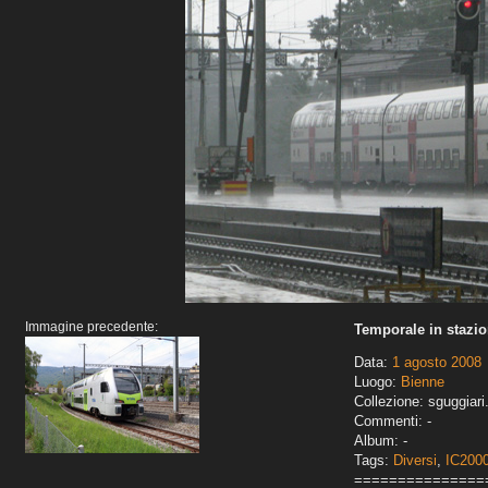
Immagine precedente:
Temporale in stazi
Data:
1 agosto 2008
Luogo:
Bienne
Collezione: sguggiari
Commenti: -
Album: -
Tags:
Diversi
,
IC200
===============