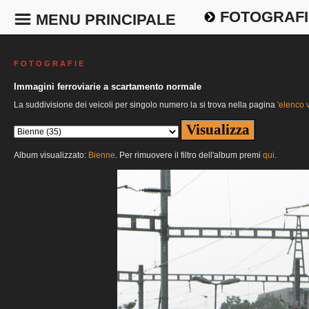
FOTOGRAFI
MENU PRINCIPALE
F O T O G R A F I E
Immagini ferroviarie a scartamento normale
La suddivisione dei veicoli per singolo numero la si trova nella pagina
'elenco v
Album visualizzato:
Bienne
. Per rimuovere il filtro dell'album premi
qui
.