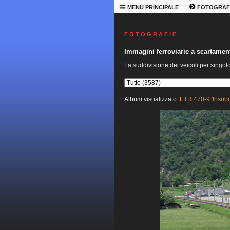
MENU PRINCIPALE
FOTOGRAF
F O T O G R A F I E
Immagini ferroviarie a scartame
La suddivisione dei veicoli per singol
Album visualizzato:
ETR 470-9 'Insubr