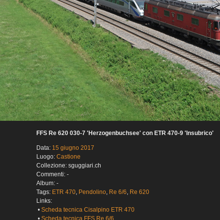
FFS Re 620 030-7 'Herzogenbuchsee' con ETR 470-9 'Insubrico'
Data:
15 giugno 2017
Luogo:
Castione
Collezione: sguggiari.ch
Commenti: -
Album: -
Tags:
ETR 470
,
Pendolino
,
Re 6/6
,
Re 620
Links:
•
Scheda tecnica Cisalpino ETR 470
•
Scheda tecnica FFS Re 6/6