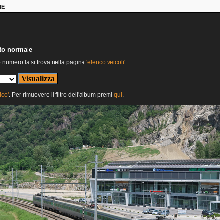
IE
nto normale
o numero la si trova nella pagina
'elenco veicoli'
.
ico'
. Per rimuovere il filtro dell'album premi
qui
.