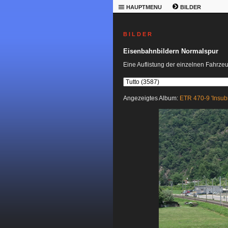
HAUPTMENU
BILDER
B I L D E R
Eisenbahnbildern Normalspur
Eine Auflistung der einzelnen Fahrze
Angezeigtes Album:
ETR 470-9 'Insubr