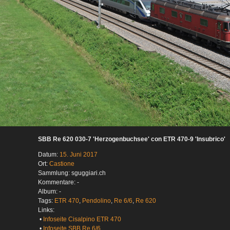
SBB Re 620 030-7 'Herzogenbuchsee' con ETR 470-9 'Insubrico'
Datum:
15. Juni 2017
Ort:
Castione
Sammlung: sguggiari.ch
Kommentare: -
Album: -
Tags:
ETR 470
,
Pendolino
,
Re 6/6
,
Re 620
Links:
•
Infoseite Cisalpino ETR 470
•
Infoseite SBB Re 6/6