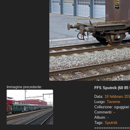
Immagine precedente:
FFS Sputnik (60 85 
Data:
18 febbraio 20
Luogo:
Taverne
Collezione: sguggiari
Commenti: -
Album: -
Tags:
Sputnik
===============