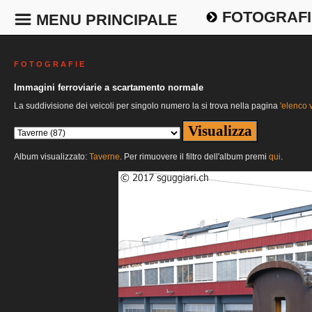
FOTOGRAFI
MENU PRINCIPALE
F O T O G R A F I E
Immagini ferroviarie a scartamento normale
La suddivisione dei veicoli per singolo numero la si trova nella pagina
'elenco v
Album visualizzato:
Taverne
. Per rimuovere il filtro dell'album premi
qui
.