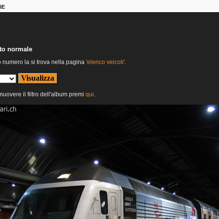
IE
nto normale
o numero la si trova nella pagina
'elenco veicoli'
.
imuovere il filtro dell'album premi
qui
.