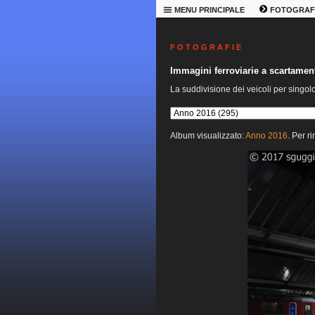
MENU PRINCIPALE
FOTOGRAF
F O T O G R A F I E
Immagini ferroviarie a scartame
La suddivisione dei veicoli per singol
Album visualizzato:
Anno 2016
. Per r