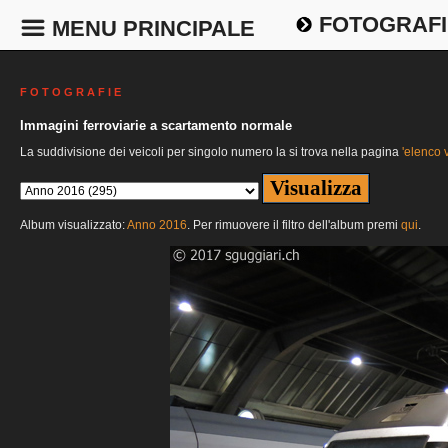
FOTOGRAFI
MENU PRINCIPALE
F O T O G R A F I E
Immagini ferroviarie a scartamento normale
La suddivisione dei veicoli per singolo numero la si trova nella pagina
'elenco v
Album visualizzato:
Anno 2016
. Per rimuovere il filtro dell'album premi
qui
.