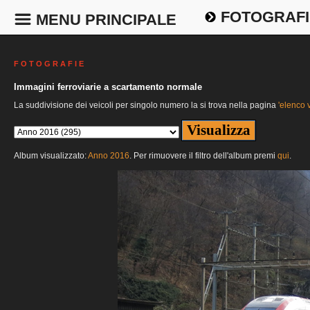
FOTOGRAFI
MENU PRINCIPALE
F O T O G R A F I E
Immagini ferroviarie a scartamento normale
La suddivisione dei veicoli per singolo numero la si trova nella pagina
'elenco v
Album visualizzato:
Anno 2016
. Per rimuovere il filtro dell'album premi
qui
.