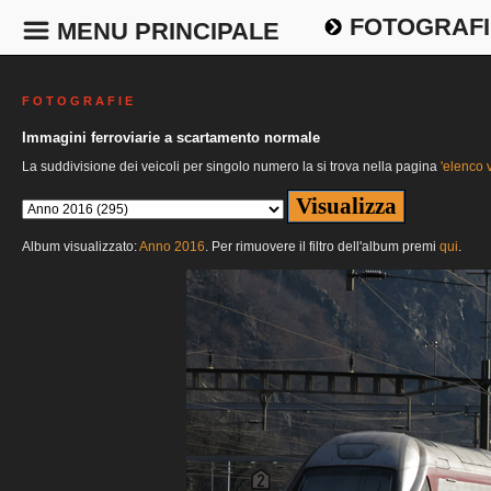
FOTOGRAFI
MENU PRINCIPALE
F O T O G R A F I E
Immagini ferroviarie a scartamento normale
La suddivisione dei veicoli per singolo numero la si trova nella pagina
'elenco v
Album visualizzato:
Anno 2016
. Per rimuovere il filtro dell'album premi
qui
.