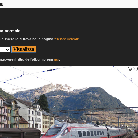
IE
nto normale
o numero la si trova nella pagina
'elenco veicoli'
.
imuovere il filtro dell'album premi
qui
.