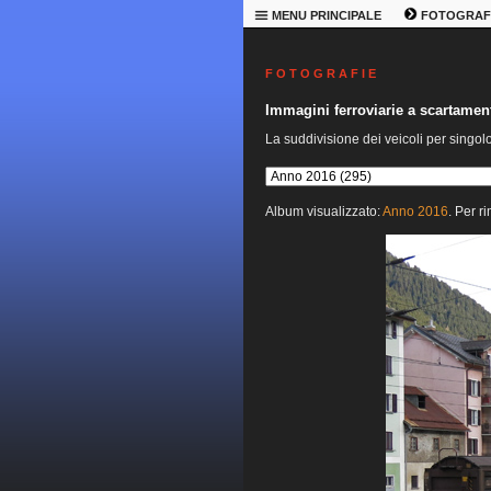
MENU PRINCIPALE
FOTOGRAF
F O T O G R A F I E
Immagini ferroviarie a scartame
La suddivisione dei veicoli per singol
Album visualizzato:
Anno 2016
. Per r