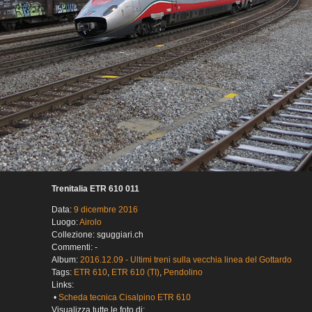
Trenitalia ETR 610 011
Data:
9 dicembre 2016
Luogo:
Airolo
Collezione: sguggiari.ch
Commenti: -
Album:
2016.12.09 - Ultimi treni sulla vecchia linea del Gottardo
Tags:
ETR 610
,
ETR 610 (TI)
,
Pendolino
Links:
•
Scheda tecnica Cisalpino ETR 610
Visualizza tutte le foto di: