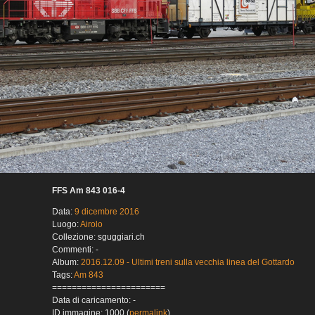
FFS Am 843 016-4
Data:
9 dicembre 2016
Luogo:
Airolo
Collezione: sguggiari.ch
Commenti: -
Album:
2016.12.09 - Ultimi treni sulla vecchia linea del Gottardo
Tags:
Am 843
=======================
Data di caricamento: -
ID immagine: 1000 (
permalink
)