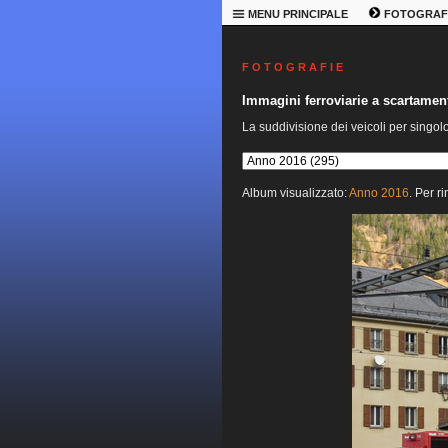
MENU PRINCIPALE
FOTOGRAF
F O T O G R A F I E
Immagini ferroviarie a scartame
La suddivisione dei veicoli per singol
Album visualizzato:
Anno 2016
. Per r