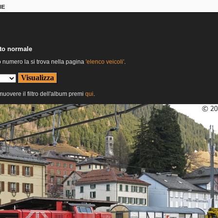
IE
nto normale
o numero la si trova nella pagina
'elenco veicoli'
.
imuovere il filtro dell'album premi
qui
.