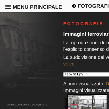
FOTOGRAFI
MENU PRINCIPALE
F O T O G R A F I E
Immagini ferrovia
La riproduzione di 
l'esplicito consenso d
La suddivisione dei v
veicoli'
.
Album visualizzato:
R
Immagini visualizzate
Aggiornato domenica 05 luglio 2026